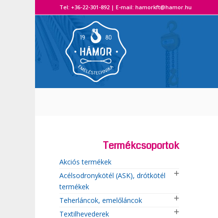
Tel: +36-22-301-892 | E-mail: hamorkft@hamor.hu A H
Termékcsoportok
Akciós termékek
Acélsodronykötél (ASK), drótkötél
termékek
Teherláncok, emelőláncok
Textilhevederek