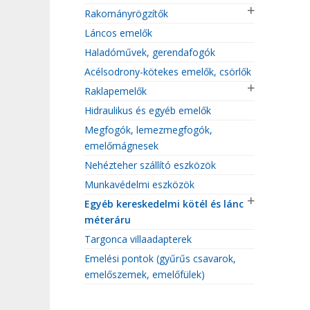
Rakományrögzítők
Láncos emelők
Haladóművek, gerendafogók
Acélsodrony-kötekes emelők, csörlők
Raklapemelők
Hidraulikus és egyéb emelők
Megfogók, lemezmegfogók,
emelőmágnesek
Nehézteher szállító eszközök
Munkavédelmi eszközök
Egyéb kereskedelmi kötél és lánc
méteráru
Targonca villaadapterek
Emelési pontok (gyűrűs csavarok,
emelőszemek, emelőfülek)