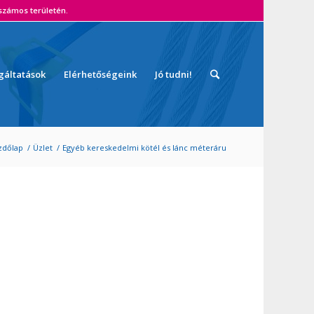
zámos területén.
gáltatások
Elérhetőségeink
Jó tudni!
zdőlap
/
Üzlet
/
Egyéb kereskedelmi kötél és lánc méteráru