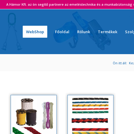
ámor Kft. az ön segítő partnere az emeléstechnika és a munkabiztonság s
WebShop
Főoldal
Rólunk
Termékek
Szol
Ön itt áll:
Ke