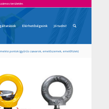
zámos területén.
gáltatások
Elérhetőségeink
Jó tudni!
melési pontok (gyűrűs csavarok, emelőszemek, emelőfülek)