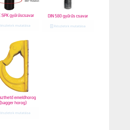
 SPK gyűrűscsavar
DIN 580 gyűrűs csavar
észletek mutatása
Részletek mutatása
szthető emelőhorog
(bagger horog)
észletek mutatása