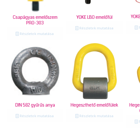
YOKE
Csapágyas emelőszem
YOKE LBO emelőfül
PRO-303
R
Részletek mutatása
Részletek mutatása
DIN 582 gyűrűs anya
Hegeszthető emelőfülek
Hege
Részletek mutatása
Részletek mutatása
R