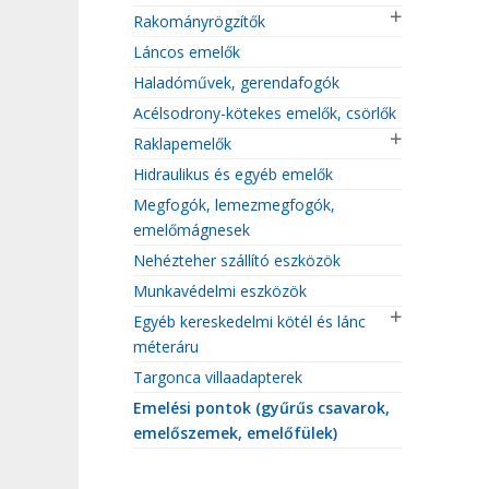
Rakományrögzítők
Láncos emelők
Haladóművek, gerendafogók
Acélsodrony-kötekes emelők, csörlők
Raklapemelők
Hidraulikus és egyéb emelők
Megfogók, lemezmegfogók,
emelőmágnesek
Nehézteher szállító eszközök
Munkavédelmi eszközök
Egyéb kereskedelmi kötél és lánc
méteráru
Targonca villaadapterek
Emelési pontok (gyűrűs csavarok,
emelőszemek, emelőfülek)