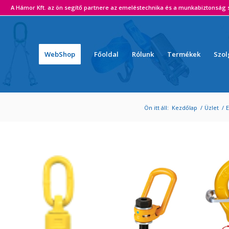
ámor Kft. az ön segítő partnere az emeléstechnika és a munkabiztonság s
WebShop
Főoldal
Rólunk
Termékek
Szol
Ön itt áll:
Kezdőlap
/
Üzlet
/
E