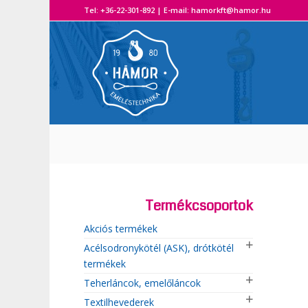
Tel: +36-22-301-892 | E-mail: hamorkft@hamor.hu A H
Termékcsoportok
Akciós termékek
Acélsodronykötél (ASK), drótkötél
termékek
Teherláncok, emelőláncok
Textilhevederek