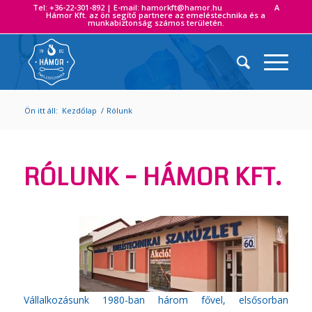
Tel: +36-22-301-892 | E-mail: hamorkft@hamor.hu A
Hámor Kft. az ön segítő partnere az emeléstechnika és a
munkabiztonság számos területén.
Ön itt áll:
Kezdőlap
/
Rólunk
RÓLUNK – HÁMOR KFT.
Vállalkozásunk 1980-ban három fővel, elsősorban