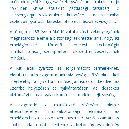
acélsodronykötél-függesztékek gyártására alakult, majd
1991-ben Kft-vé átalakult gazdasági társaság. Fő
tevékenységi szakterülete különféle emeléstechnikai
eszközök gyártása, kereskedelme és időszakos vizsgálata.
A több, mint 35 éve működő vállalkozás tevékenységének
meghatározó eleme a biztonság, tekintettel arra, hogy az
emelőgépekkel történő emelési technológia
munkabiztonsági szempontból fokozottan veszélyesnek
minősül.
A Kft. által gyártott és forgalmazott termékeknek,
életútjuk során szigorú munkabiztonsági előírásoknak kell
megfelelni, a gyártói minőségtanúsítástól kezdve az
üzembe helyezésen és nyilvántartáson, az időszakos
biztonsági felülvizsgálatokon át a termék leselejtezéséig.
A szigorodó, a munkáltató számára sokszor
áttekinthetetlen munkabiztonsági előírások az
emeléstechnikai eszközöket használó vevő számára is
többlet feladatokat jelentenek a biztonság és minőség