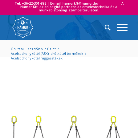
Tel: +36-22-301-892 | E-mail: hamorkft@hamor.hu A
Hámor Kft. az ön segítő partnere az emeléstechnika és a
munkabiztonság számos területén.
Ön itt áll:
Kezdőlap
/
Üzlet
/
Acélsodronykötél (ASK), drótkötél termékek
/
Acélsodronykötél függesztékek