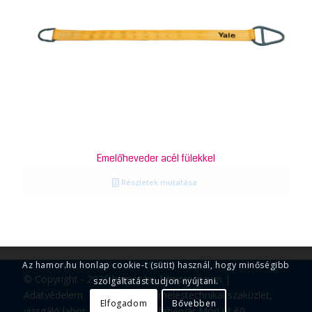
Emelőheveder acél fülekkel
Részletek mutatása
Az hamor.hu honlap cookie-t (sütit) használ, hogy minőségibb
© Copyright - 2026 hamor.hu |
Impresszum
|
szolgáltatást tudjon nyújtani.
Adatvédelem
Emeléstechnikai szaküzlet,
Elfogadom
Bővebben
vizsgáló labor, szerviz. Székesfehérvár Móri út 60.