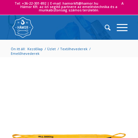
Tel: +36-22-301-892 | E-mail: hamorkft@hamor.hu A
Hámor Kft. az ön segítő partnere az emeléstechnika és a
munkabiztonság számos területén.
Ön itt áll:
Kezdőlap
/
Üzlet
/
Textilhevederek
/
Emelőhevederek