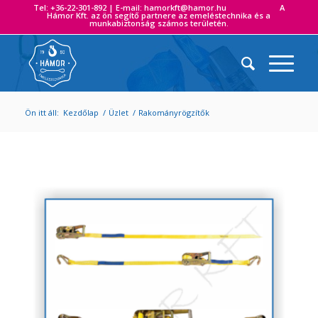
Tel: +36-22-301-892 | E-mail: hamorkft@hamor.hu A
Hámor Kft. az ön segítő partnere az emeléstechnika és a
munkabiztonság számos területén.
Ön itt áll:
Kezdőlap
/
Üzlet
/
Rakományrögzítők