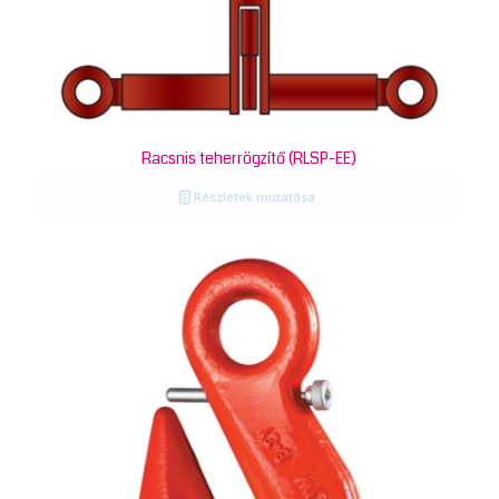
Racsnis teherrögzítő (RLSP-EE)
Részletek mutatása