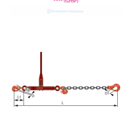
****-EGHSP)
Részletek mutatása