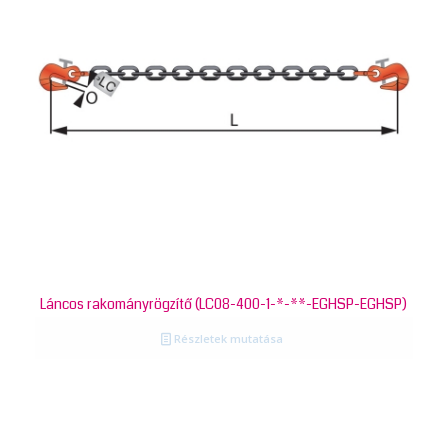
Láncos rakományrögzítő (LC08-400-1-*-**-EGHSP-EGHSP)
Részletek mutatása