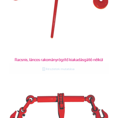
Racsnis, láncos rakományrögzítő kiakadásgátló nélkül
Részletek mutatása