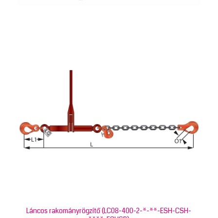
Láncos rakományrögzítő (LC08-400-2-*-**-ESH-CSH-