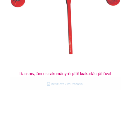
Racsnis, láncos rakományrögzítő kiakadásgátlóval
Részletek mutatása