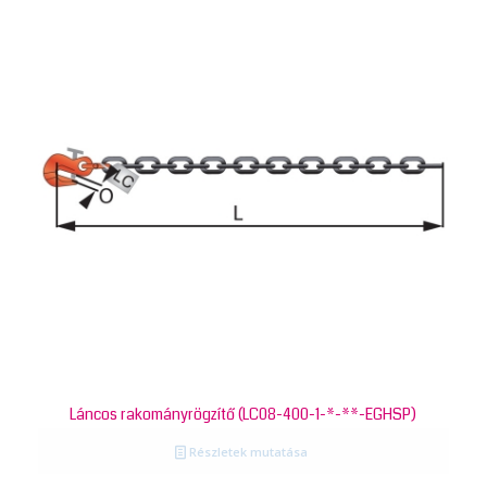
Láncos rakományrögzítő (LC08-400-1-*-**-EGHSP)
Részletek mutatása