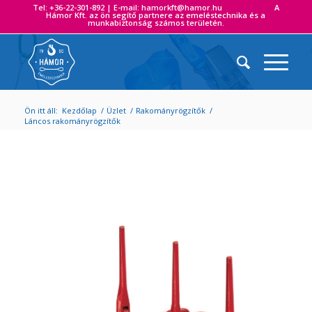
Tel: +36-22-301-892 | E-mail: hamorkft@hamor.hu A
Hámor Kft. az ön segítő partnere az emeléstechnika és a
munkabiztonság számos területén.
Ön itt áll:
Kezdőlap
/
Üzlet
/
Rakományrögzítők
/
Láncos rakományrögzítők