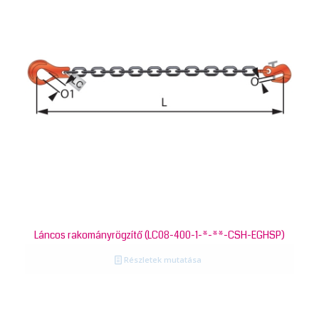
Láncos rakományrögzítő (LC08-400-1-*-**-CSH-EGHSP)
Részletek mutatása