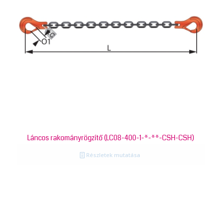
Láncos rakományrögzítő (LC08-400-1-*-**-CSH-CSH)
Részletek mutatása