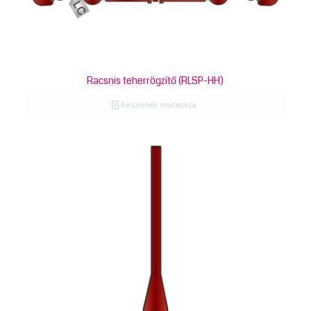
Racsnis teherrögzítő (RLSP-HH)
Részletek mutatása