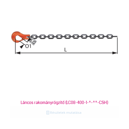
Láncos rakományrögzítő (LC08-400-1-*-**-CSH)
Részletek mutatása