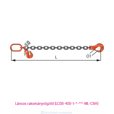
Láncos rakományrögzítő (LC08-400-1-*-**-ML-CSH)
Részletek mutatása