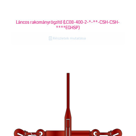
Láncos rakományrögzítő (LC08-400-2-*-**-CSH-CSH-
****EGHSP)
Részletek mutatása