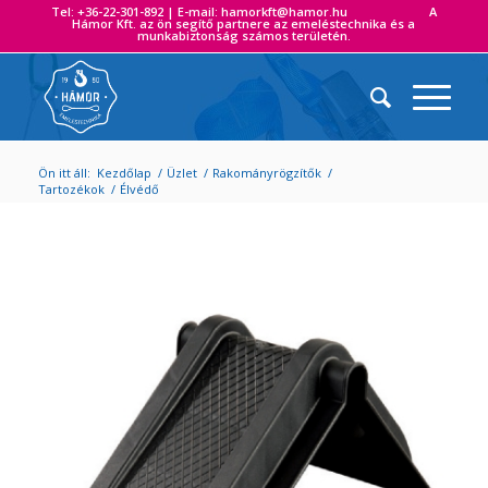
Tel: +36-22-301-892 | E-mail: hamorkft@hamor.hu A
Hámor Kft. az ön segítő partnere az emeléstechnika és a
munkabiztonság számos területén.
Ön itt áll:
Kezdőlap
/
Üzlet
/
Rakományrögzítők
/
Tartozékok
/
Élvédő