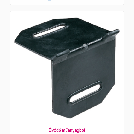
Élvédő műanyagból