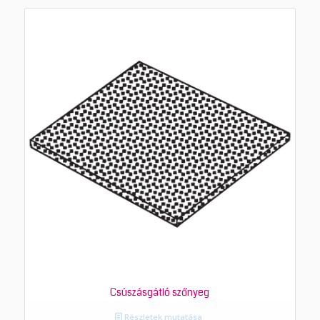
Csúszásgátló szőnyeg
Részletek mutatása