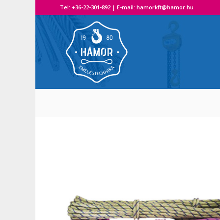
Tel: +36-22-301-892 | E-mail: hamorkft@hamor.hu A H