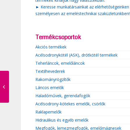
termékeit kínáljuk nagy választékban.
► Keresse munkatársainkat az elérhetőségeinken
személyesen az emeléstechnikai szaküzletünkben!
Termékcsoportok
Akciós termékek
Acélsodronykötél (ASK), drótkötél termékek
Teherláncok, emelőláncok
Textilhevederek
Rakományrögzítők
Fonatolt kötél
Láncos emelők
Haladóművek, gerendafogók
Acélsodrony-kötekes emelők, csörlők
Raklapemelők
Hidraulikus és egyéb emelők
Megfogók, lemezmegfogók, emelőmágnesek