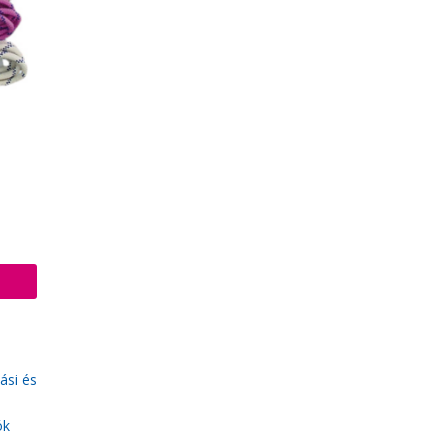
ási és
ók