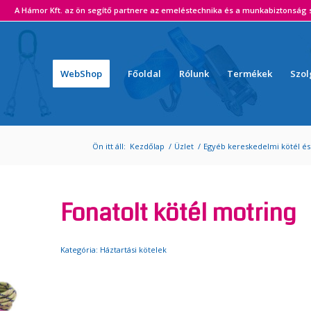
ámor Kft. az ön segítő partnere az emeléstechnika és a munkabiztonság s
WebShop
Főoldal
Rólunk
Termékek
Szol
Ön itt áll:
Kezdőlap
/
Üzlet
/
Egyéb kereskedelmi kötél és
Fonatolt kötél motring
Kategória:
Háztartási kötelek