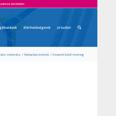
zámos területén.
gáltatások
Elérhetőségeink
Jó tudni!
 lánc méteráru
/
Háztartási kötelek
/
Fonatolt kötél motring