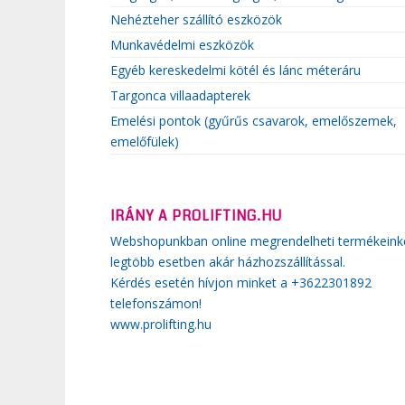
Nehézteher szállító eszközök
Munkavédelmi eszközök
Egyéb kereskedelmi kötél és lánc méteráru
Targonca villaadapterek
Emelési pontok (gyűrűs csavarok, emelőszemek,
emelőfülek)
IRÁNY A PROLIFTING.HU
Webshopunkban online megrendelheti termékeink
legtöbb esetben akár házhozszállítással.
Kérdés esetén hívjon minket a +3622301892
telefonszámon!
www.prolifting.hu