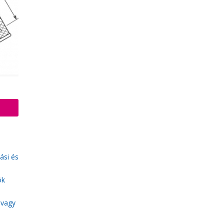
ási és
ók
 vagy