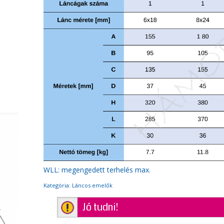
WLL: megengedett terhelés max.
Kategória:
Láncos emelők
Jó tudni!