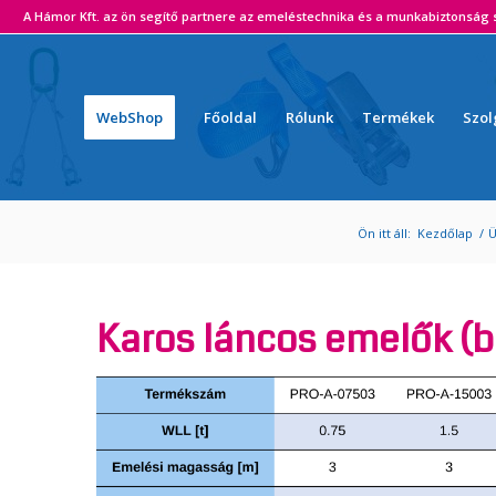
ámor Kft. az ön segítő partnere az emeléstechnika és a munkabiztonság s
WebShop
Főoldal
Rólunk
Termékek
Szol
Ön itt áll:
Kezdőlap
/
Ü
Karos láncos emelők (