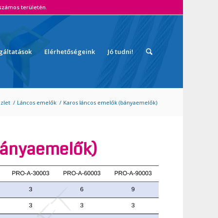
zámos területén.
gáltatások
Elérhetőségeink
Jó tudni!
zlet
/
Láncos emelők
/
Karos láncos emelők (bányaemelők)
bányaemelők)