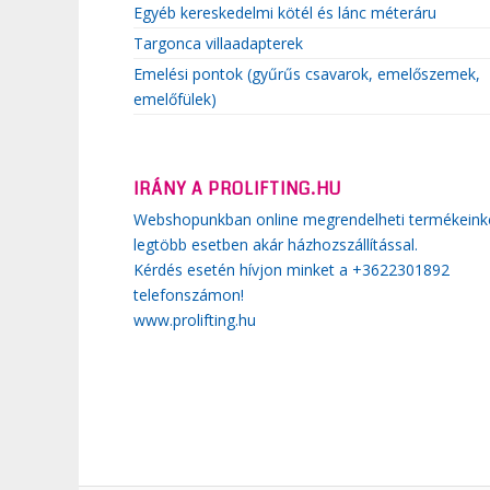
Egyéb kereskedelmi kötél és lánc méteráru
Targonca villaadapterek
Emelési pontok (gyűrűs csavarok, emelőszemek,
emelőfülek)
IRÁNY A PROLIFTING.HU
Webshopunkban online megrendelheti termékeink
legtöbb esetben akár házhozszállítással.
Kérdés esetén hívjon minket a +3622301892
telefonszámon!
www.prolifting.hu