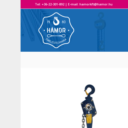
Tel: +36-22-301-892 | E-mail: hamorkft@hamor.hu A H