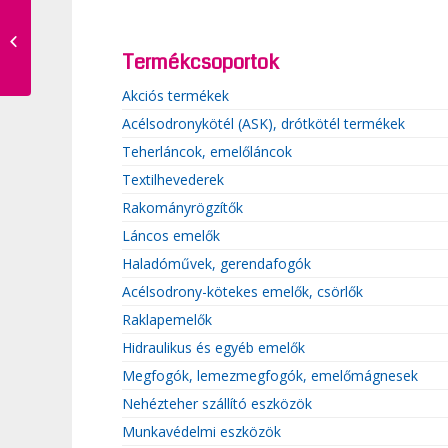
Kézi láncos emelők
(Flaschenzug-ok)
Termékcsoportok
Akciós termékek
Acélsodronykötél (ASK), drótkötél termékek
Teherláncok, emelőláncok
Textilhevederek
Rakományrögzítők
Láncos emelők
Haladóművek, gerendafogók
Acélsodrony-kötekes emelők, csörlők
Raklapemelők
Hidraulikus és egyéb emelők
Megfogók, lemezmegfogók, emelőmágnesek
Nehézteher szállító eszközök
Munkavédelmi eszközök