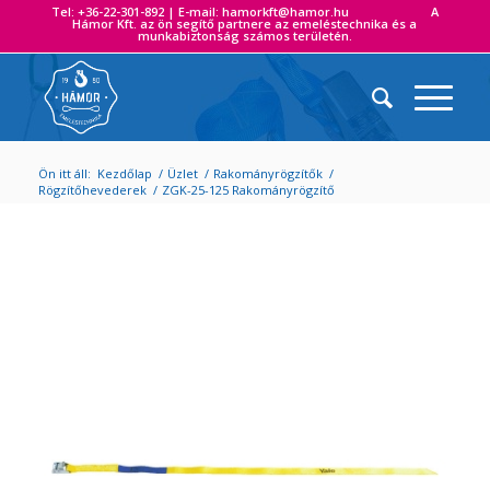
Tel: +36-22-301-892 | E-mail: hamorkft@hamor.hu A
Hámor Kft. az ön segítő partnere az emeléstechnika és a
munkabiztonság számos területén.
Ön itt áll:
Kezdőlap
/
Üzlet
/
Rakományrögzítők
/
Rögzítőhevederek
/
ZGK-25-125 Rakományrögzítő