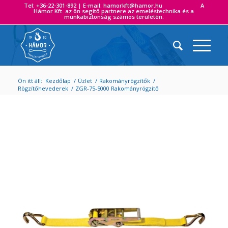
Tel: +36-22-301-892 | E-mail: hamorkft@hamor.hu A
Hámor Kft. az ön segítő partnere az emeléstechnika és a
munkabiztonság számos területén.
Ön itt áll:
Kezdőlap
/
Üzlet
/
Rakományrögzítők
/
Rögzítőhevederek
/
ZGR-75-5000 Rakományrögzítő