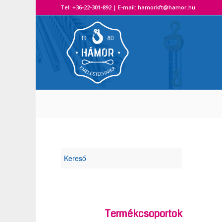
Tel: +36-22-301-892 | E-mail: hamorkft@hamor.hu A H
Termékcsoportok