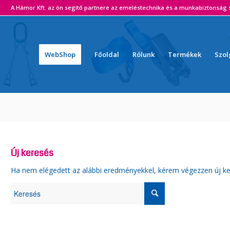
ámor Kft. az ön segítő partnere az emeléstechnika és a munkabiztonság s
WebShop
Főoldal
Rólunk
Termékek
Szol
Új keresés
Ha nem elégedett az alábbi eredményekkel, kérem végezzen új ke