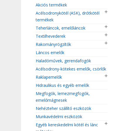
Akciós termékek
Acélsodronykötél (ASK), drótkötél
termékek
Teherláncok, emelőláncok
Textilhevederek
Rakományrögzítők
Láncos emelők
Haladóművek, gerendafogók
Acélsodrony-kötekes emelők, csörlők
Raklapemelők
Hidraulikus és egyéb emelők
Megfogók, lemezmegfogók,
emelőmágnesek
Nehézteher szállító eszközök
Munkavédelmi eszközök
Egyéb kereskedelmi kötél és lánc