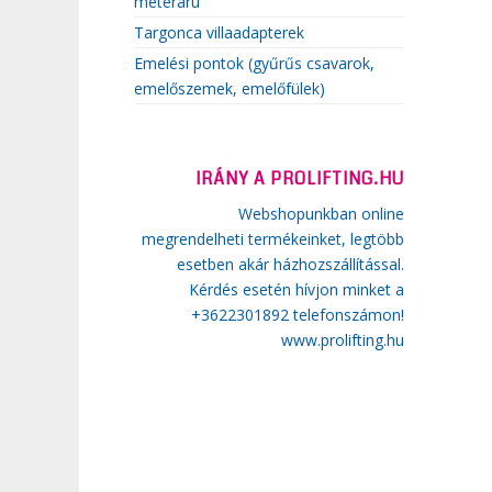
méteráru
Targonca villaadapterek
Emelési pontok (gyűrűs csavarok,
emelőszemek, emelőfülek)
IRÁNY A PROLIFTING.HU
Webshopunkban online
megrendelheti termékeinket, legtöbb
esetben akár házhozszállítással.
Kérdés esetén hívjon minket a
+3622301892 telefonszámon!
www.prolifting.hu