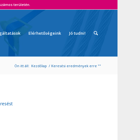
zámos területén.
gáltatások
Elérhetőségeink
Jó tudni!
Ön itt áll:
Kezdőlap
/
Keresési eredmények erre ""
resést