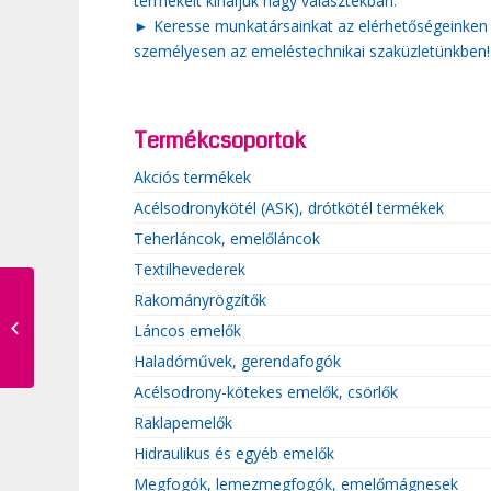
termékeit kínáljuk nagy választékban.
► Keresse munkatársainkat az elérhetőségeinken
személyesen az emeléstechnikai szaküzletünkben!
Termékcsoportok
Akciós termékek
Acélsodronykötél (ASK), drótkötél termékek
Teherláncok, emelőláncok
Textilhevederek
Rakományrögzítők
Poliészter sott kötél
Láncos emelők
Haladóművek, gerendafogók
Acélsodrony-kötekes emelők, csörlők
Raklapemelők
Hidraulikus és egyéb emelők
Megfogók, lemezmegfogók, emelőmágnesek