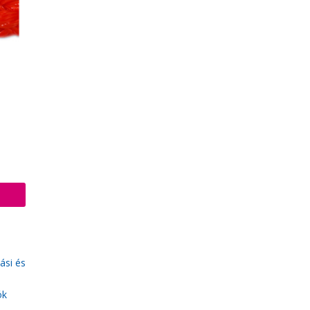
ási és
ók