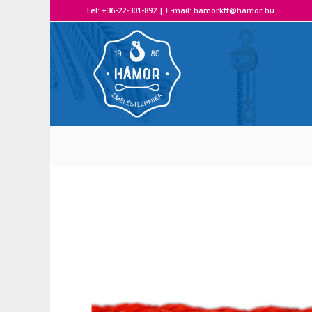
Tel: +36-22-301-892 | E-mail: hamorkft@hamor.hu A H