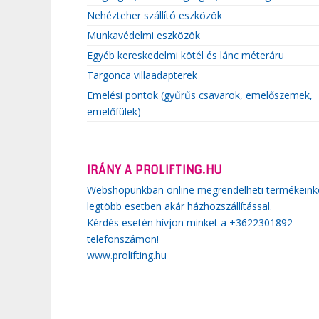
Nehézteher szállító eszközök
Munkavédelmi eszközök
Egyéb kereskedelmi kötél és lánc méteráru
Targonca villaadapterek
Emelési pontok (gyűrűs csavarok, emelőszemek,
emelőfülek)
IRÁNY A PROLIFTING.HU
Webshopunkban online megrendelheti termékeink
legtöbb esetben akár házhozszállítással.
Kérdés esetén hívjon minket a +3622301892
telefonszámon!
www.prolifting.hu