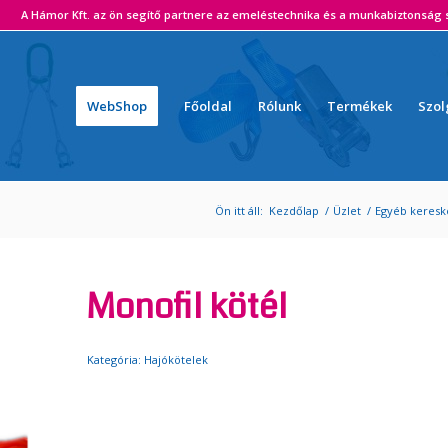
ámor Kft. az ön segítő partnere az emeléstechnika és a munkabiztonság s
WebShop
Főoldal
Rólunk
Termékek
Szol
Ön itt áll:
Kezdőlap
/
Üzlet
/
Egyéb keresk
Monofil kötél
Kategória:
Hajókötelek