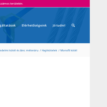
zámos területén.
gáltatások
Elérhetőségeink
Jó tudni!
edelmi kötél és lánc méteráru
/
Hajókötelek
/
Monofil kötél