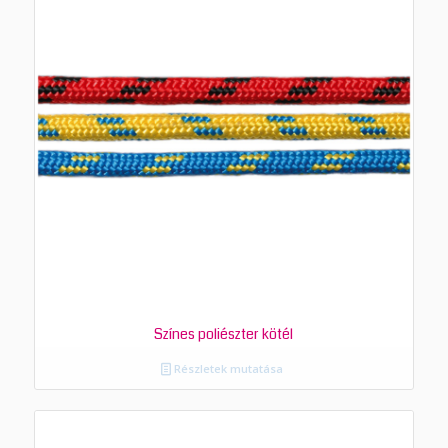
Színes poliészter kötél
Részletek mutatása