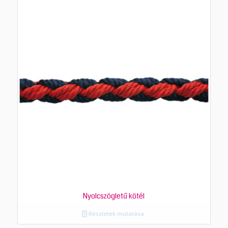
Nyolcszögletű kötél
Részletek mutatása