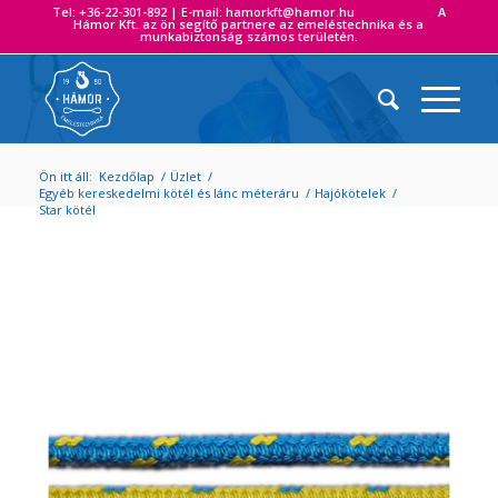
Tel: +36-22-301-892 | E-mail: hamorkft@hamor.hu A
Hámor Kft. az ön segítő partnere az emeléstechnika és a
munkabiztonság számos területén.
Ön itt áll:
Kezdőlap
/
Üzlet
/
Egyéb kereskedelmi kötél és lánc méteráru
/
Hajókötelek
/
Star kötél