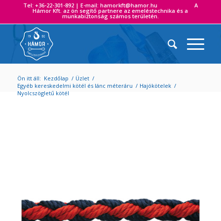
Tel: +36-22-301-892 | E-mail: hamorkft@hamor.hu A
Hámor Kft. az ön segítő partnere az emeléstechnika és a
munkabiztonság számos területén.
Ön itt áll:
Kezdőlap
/
Üzlet
/
Egyéb kereskedelmi kötél és lánc méteráru
/
Hajókötelek
/
Nyolcszögletű kötél