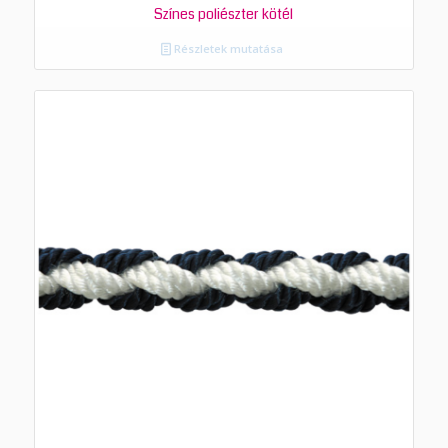
Színes poliészter kötél
Részletek mutatása